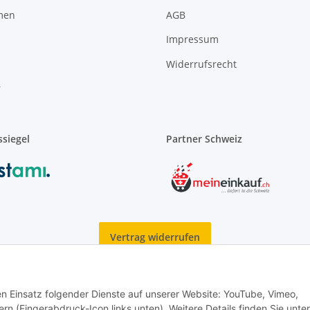
men
AGB
Impressum
Widerrufsrecht
r
siegel
Partner Schweiz
Vertrag widerrufen
den Einsatz folgender Dienste auf unserer Website: YouTube, Vimeo,
© AKOR GmbH & Co. KG
rn (Fingerabdruck-Icon links unten). Weitere Details finden Sie unter