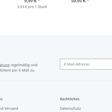
Pack taupe
Premium 220 x 240 cm
9,99 €
*
59,95 €
*
aqua (55)
3,33 € pro 1 Stück
lärung
regelmäßig und
timent per E-Mail zu.
on
Rechtliches
nd Versand
Datenschutz