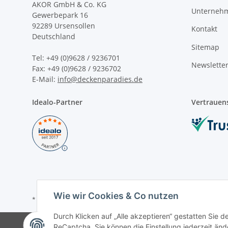
AKOR GmbH & Co. KG
Unterneh
Gewerbepark 16
92289 Ursensollen
Kontakt
Deutschland
Sitemap
Tel: +49 (0)
9628 / 9236701
Newslette
Fax: +49 (0)9628 /
9236702
E-Mail
:
info@deckenparadies.de
Idealo-Partner
Vertrauens
Wie wir Cookies & Co nutzen
* Alle Preise inkl. gesetzlicher USt., zzgl.
Versand
Durch Klicken auf „Alle akzeptieren“ gestatten Sie 
ReCaptcha. Sie können die Einstellung jederzeit ände