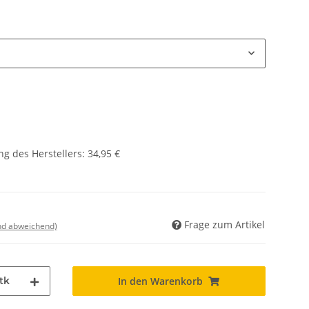
g des Herstellers
:
34,95 €
Frage zum Artikel
nd abweichend)
tk
In den Warenkorb